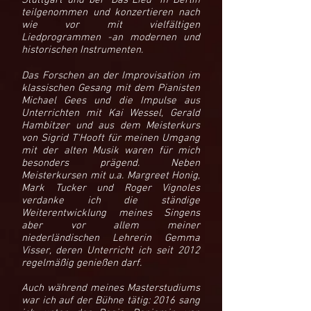
Stuttgart und bei "Das Lied" in Berlin
teilgenommen und konzertieren nach
wie vor mit vielfältigen
Liedprogrammen -
an modernen und
historischen Instrumenten.
Das Forschen an der Improvisation im
klassischen Gesang mit dem Pianisten
Michael Gees und die Impulse aus
Unterrichten mit Kai Wessel, Gerald
Hambitzer und aus dem Meisterkurs
von Sigrid T'Hooft für meinen Umgang
mit der alten Musik waren für mich
besonders prägend. Neben
Meisterkursen mit u.a. Margreet Honig,
Mark Tucker und Roger Vignoles
verdanke ich die ständige
Weiterentwicklung meines Singens
aber vor allem meiner
niederländischen Lehrerin Gemma
Visser, deren Unterricht ich seit 2012
regelmäßig genießen darf.
Auch während meines Masterstudiums
war ich auf der Bühne tätig: 2016 sang