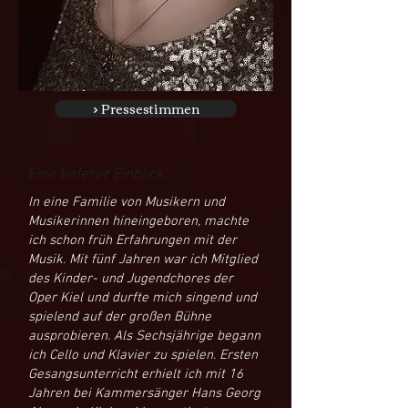
> Pressestimmen
Eine tieferer Einblick:
In eine Familie von Musikern und
Musikerinnen hineingeboren, machte
ich schon früh Erfahrungen mit der
Musik. Mit fünf Jahren war ich Mitglied
des Kinder- und Jugendchores der
Oper Kiel und durfte mich singend und
spielend auf der großen Bühne
ausprobieren. Als Sechsjährige begann
ich Cello und Klavier zu spielen. Ersten
Gesangsunterricht erhielt ich mit 16
Jahren bei Kammersänger Hans Georg