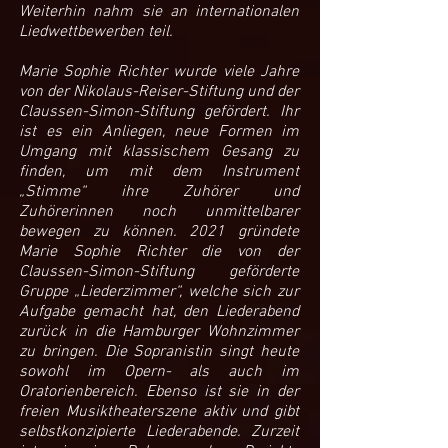
Weiterhin nahm sie an internationalen
Liedwettbewerben teil.
Marie Sophie Richter wurde viele Jahre
von der Nikolaus-Reiser-Stiftung und der
Claussen-Simon-Stiftung gefördert. Ihr
ist es ein Anliegen, neue Formen im
Umgang mit klassischem Gesang zu
finden, um mit dem Instrument
„Stimme“ ihre Zuhörer und
Zuhörerinnen noch unmittelbarer
bewegen zu können. 2021 gründete
Marie Sophie Richter die von der
Claussen-Simon-Stiftung geförderte
Gruppe „Liederzimmer“, welche sich zur
Aufgabe gemacht hat, den Liederabend
zurück in die Hamburger Wohnzimmer
zu bringen. Die Sopranistin singt heute
sowohl im Opern- als auch im
Oratorienbereich. Ebenso ist sie in der
freien Musiktheaterszene aktiv und gibt
selbstkonzipierte Liederabende. Zurzeit