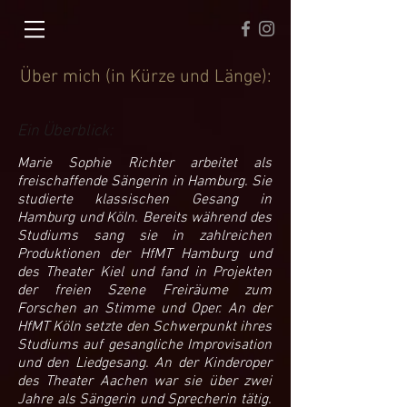
Über mich (in Kürze und Länge):
Ein Überblick:
Marie Sophie Richter arbeitet als
freischaffende Sängerin in Hamburg. Sie
studierte klassischen Gesang in
Hamburg und Köln. Bereits während des
Studiums sang sie in zahlreichen
Produktionen der HfMT Hamburg und
des Theater Kiel und fand in Projekten
der freien Szene Freiräume zum
Forschen an Stimme und Oper. An der
HfMT Köln setzte den Schwerpunkt ihres
Studiums auf gesangliche Improvisation
und den Liedgesang. An der Kinderoper
des Theater Aachen war sie über zwei
Jahre als Sängerin und Sprecherin tätig.