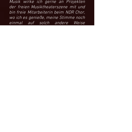
Musik wirke ich gerne an Projekten
der freien Musiktheaterszene mit und
bin freie Mitarbeiterin beim NDR Chor,
wo ich es genieße, meine Stimme noch
einmal auf solch andere Weise
einsetzen zu können. Außerdem gebe
ich mit Freude im Gesangsunterricht
mein Wissen über das Singen an
meine Schüler weiter.
Im Opernloft Hamburg war ich in dem
Stück "Tod im Terminal", in einer
Kurzfassung des Rings und auch als
Zerlina in Don Giovanni in einer
Inszenierung Kerstin Steebs zu
erleben.
Während der veränderten
Arbeitsbedingungen in der
Coronapandemie weitete ich mein
stimmbildnerisches Angebot aus und
gebe nun nach wie vor mit großem
Erfolg auch in Onlinestunden mein
Wissen an meine Schülerinnen und
Schüler weiter.