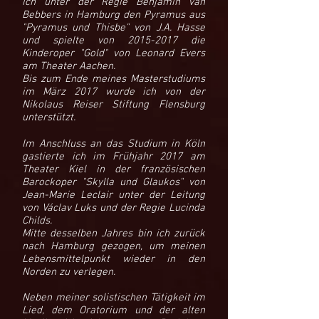
ich unter der Regie Benjamin van
Bebbers in Hamburg den Pyramus aus
"Pyramus und Thisbe" von J.A. Hasse
und spielte von
2015-2017
die
Kinderoper "Gold" von Leonard Evers
am Theater Aachen.
Bis zum Ende meines Masterstudiums
im März 2017 wurde ich von der
Nikolaus Reiser Stiftung Flensburg
unterstützt.
Im Anschluss an das Studium in Köln
gastierte ich im Frühjahr 2017 am
Theater Kiel in der französischen
Barockoper "Skylla und Glaukos" von
Jean-Marie Leclair unter der Leitung
von Václav Luks und der Regie Lucinda
Childs.
Mitte desselben Jahres bin ich zurück
nach Hamburg gezogen, um meinen
Lebensmittelpunkt wieder in den
Norden zu verlegen.
Neben meiner solistischen Tätigkeit im
Lied, dem Oratorium und der alten