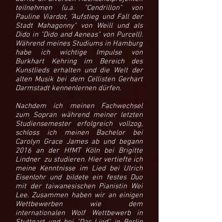
teilnehmen (u.a. "Cendrillon" von
Pauline Viardot, "Aufstieg und Fall der
Stadt Mahagonny" von Weill und als
Dido in "Dido and Aeneas" von Purcell).
Während meines Studiums in Hamburg
habe ich wichtige Impulse von
Burkhart Kehring im Bereich des
Kunstlieds erhalten und die Welt der
alten Musik bei dem Cellisten Gerhart
Darmstadt kennenlernen dürfen.
Nachdem ich meinen Fachwechsel
zum Sopran während meiner letzten
Studiensemester erfolgreich vollzog,
schloss ich meinen Bachelor bei
Carolyn Grace James ab und begann
2016 an der HfMT Köln bei Brigitte
Lindner zu studieren. Hier vertiefte ich
meine Kenntnisse im Lied bei Ulrich
Eisenlohr und bildete ein festes Duo
mit der taiwanesischen Pianistin Wei
Lee. Zusammen haben wir an einigen
Wettbewerben wie dem
internationalen Wolf Wettbewerb in