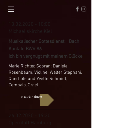
13.02.2020 - 10
:00
Michaeliskirche Kiel
Musikalischer Gottesdienst: Bach
Kantate BWV 86
Ich bin vergnügt mit meinem Glücke
Marie Richter, Sopran; Daniela
Rosenbaum, Violine; Walter Stephani,
Querflöte und Yvette Schmidt,
Cembalo, Orgel
> mehr dazu
26.02.2020 - 19
:30
Opernloft Hamburg