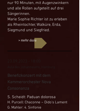
nur 90 Minuten, mit Augenzwinkern
und alle Rollen aufgeteilt auf drei
Sängerinnen.
Marie Sophie Richter ist zu erleben
als Rheintochter, Walküre, Erda,
Siegmund und Siegfried.
> mehr dazu
23.09.202
3 - 18:00
Aula des Johanneums, Hamburg
Benefizkonzert mit dem
Kammerorchester Nova
Consonanza
S. Scheidt: Paduan dolorosa
H. Purcell: Chaconne – Dido's Lament
G. Mahler: 4. Sinfonie