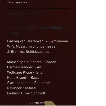
Tafel erbeten
04.11.2023 - 19
:00
Rellinger Kirche
Oratorienkonzert in der Rellinger
Kirche
Ludwig van Beethoven: 7. Symphonie
W. A. Mozart: Krönungsmesse
J. Brahms: Schicksalslied
Marie Sophie Richter - Sopran
Carmen Bangert - Alt
Wolfgang Klose - Tenor
Keno Brandt - Bass
Symphonisches Ensemble
Rellinger Kantorei
Leitung: Oliver Schmidt
> mehr dazu